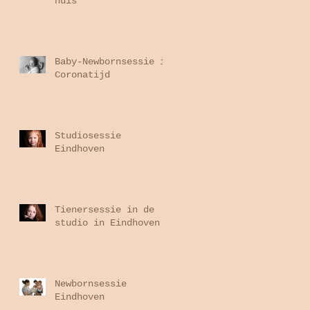
huis
Baby-Newbornsessie in
Coronatijd
Studiosessie
Eindhoven
Tienersessie in de
studio in Eindhoven
Newbornsessie
Eindhoven