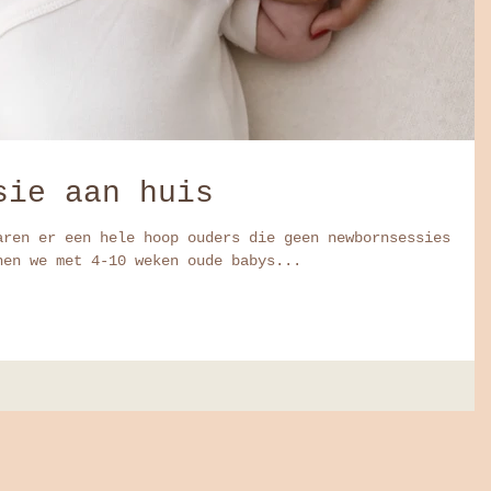
sie aan huis
aren er een hele hoop ouders die geen newbornsessies
nen we met 4-10 weken oude babys...