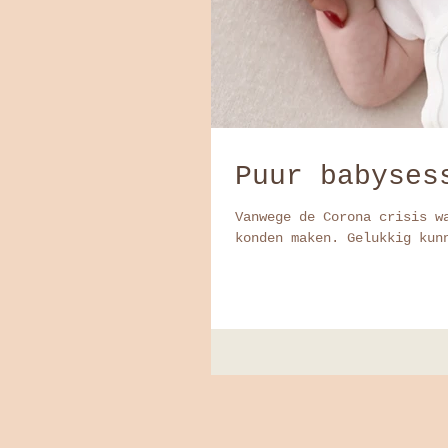
Puur babyses
Vanwege de Corona crisis w
konden maken. Gelukkig kun