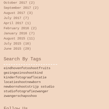
October 2017
(2)
2 posts
September 2017
(2)
2 posts
August 2017
(3)
3 posts
July 2017
(7)
7 posts
April 2017
(1)
1 post
February 2016
(2)
2 posts
January 2016
(7)
7 posts
August 2015
(11)
11 posts
July 2015
(16)
16 posts
June 2015
(29)
29 posts
Search By Tags
eindhoven
fotoshoot
fruits
gezin
gezinsshoot
kind
kinderfotograaf
locatie
locatieshoot
newborn
newbornshoot
strijp s
studio
studiofotografie
zwanger
zwangerschapsshoo
Follow Us