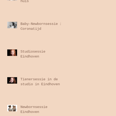
huis
Baby-Newbornsessie in
Coronatijd
Studiosessie
Eindhoven
Tienersessie in de
studio in Eindhoven
Newbornsessie
Eindhoven