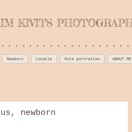
IM KIVITS PHOTOGRAP
*******************
Newborn
Locatie
Pure portretten
ABOUT ME
Gus, newborn