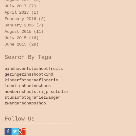
July 2017
(7)
7 posts
April 2017
(1)
1 post
February 2016
(2)
2 posts
January 2016
(7)
7 posts
August 2015
(11)
11 posts
July 2015
(16)
16 posts
June 2015
(29)
29 posts
Search By Tags
eindhoven
fotoshoot
fruits
gezin
gezinsshoot
kind
kinderfotograaf
locatie
locatieshoot
newborn
newbornshoot
strijp s
studio
studiofotografie
zwanger
zwangerschapsshoo
Follow Us