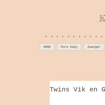
K
**********
HOME
Pure baby
Zwanger
Twins Vik en 