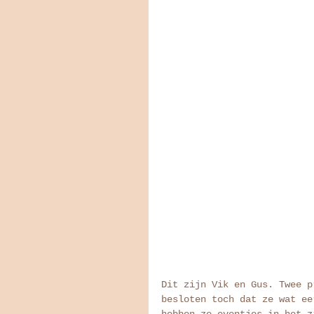
Dit zijn Vik en Gus. Twee p
besloten toch dat ze wat ee
hebben ze eventjes in het z