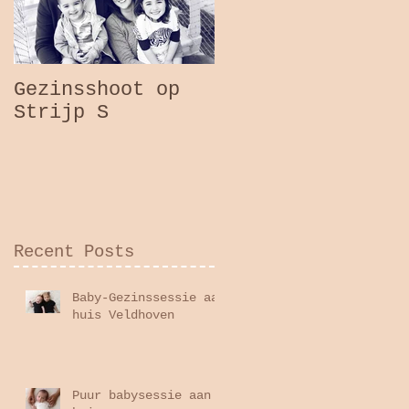
Gezinsshoot op
Strijp S
Recent Posts
Baby-Gezinssessie aan
huis Veldhoven
Puur babysessie aan