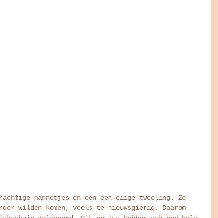
rachtige mannetjes en een een-eiige tweeling. Ze 
rder wilden komen, veels te nieuwsgierig. Daarom 
iekenhuis gelogeerd. Vik en Gus hebben ook een hele 