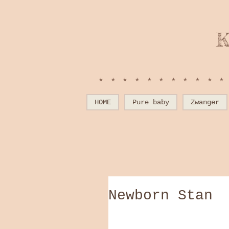
K
**********
HOME
Pure baby
Zwanger
Newborn Stan