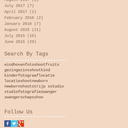
July 2017
(7)
7 posts
April 2017
(1)
1 post
February 2016
(2)
2 posts
January 2016
(7)
7 posts
August 2015
(11)
11 posts
July 2015
(16)
16 posts
June 2015
(29)
29 posts
Search By Tags
eindhoven
fotoshoot
fruits
gezin
gezinsshoot
kind
kinderfotograaf
locatie
locatieshoot
newborn
newbornshoot
strijp s
studio
studiofotografie
zwanger
zwangerschapsshoo
Follow Us