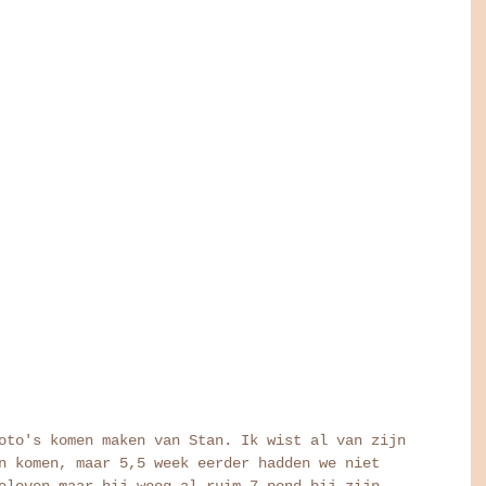
oto's komen maken van Stan. Ik wist al van zijn 
n komen, maar 5,5 week eerder hadden we niet 
eloven maar hij woog al ruim 7 pond bij zijn 