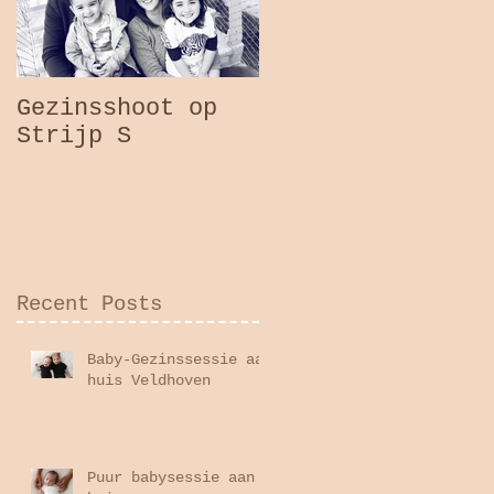
Gezinsshoot op
Strijp S
Recent Posts
Baby-Gezinssessie aan
huis Veldhoven
Puur babysessie aan