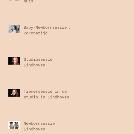
huis
Baby-Newbornsessie in
Coronatijd
Studiosessie
Eindhoven
Tienersessie in de
studio in Eindhoven
Newbornsessie
Eindhoven