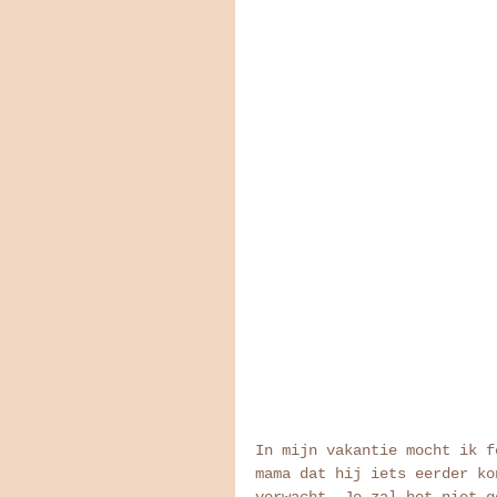
In mijn vakantie mocht ik f
mama dat hij iets eerder ko
verwacht. Je zal het niet g