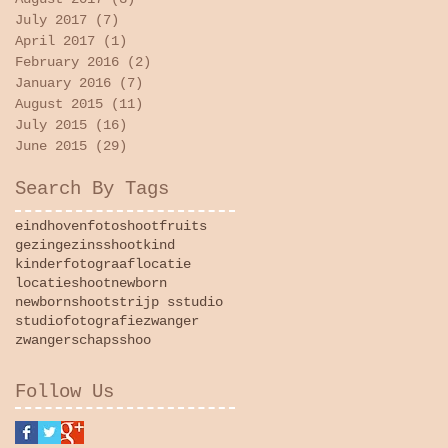
July 2017
(7)
7 posts
April 2017
(1)
1 post
February 2016
(2)
2 posts
January 2016
(7)
7 posts
August 2015
(11)
11 posts
July 2015
(16)
16 posts
June 2015
(29)
29 posts
Search By Tags
eindhoven
fotoshoot
fruits
gezin
gezinsshoot
kind
kinderfotograaf
locatie
locatieshoot
newborn
newbornshoot
strijp s
studio
studiofotografie
zwanger
zwangerschapsshoo
Follow Us