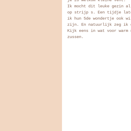
Ik mocht dit leuke gezin al
op strijp s. Een tijdje lat
ik hun 5de wondertje ook wi
zijn. En natuurlijk zeg ik 
Kijk eens in wat voor warm 
zussen.