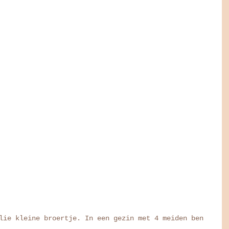
lie kleine broertje. In een gezin met 4 meiden ben 