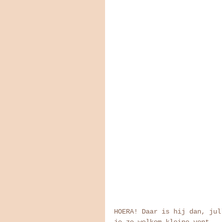
HOERA! Daar is hij dan, jul
je zo welkom kleine vent. 